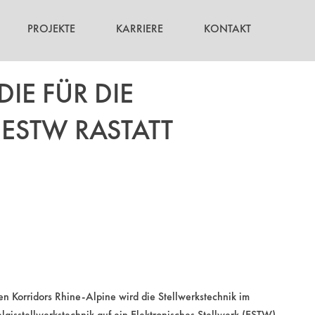
PROJEKTE
KARRIERE
KONTAKT
IE FÜR DIE
ESTW RASTATT
n Korridors Rhine-Alpine wird die Stellwerkstechnik im
laisstellwerkstechnik auf ein Elektronisches Stellwerk (ESTW)