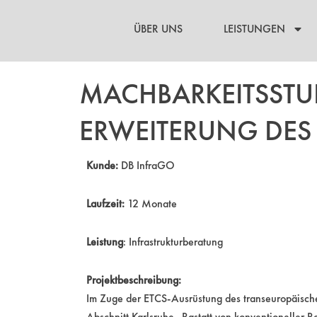
Zum
Inhalt
ÜBER UNS
LEISTUNGEN
springen
MACHBARKEITSSTUD
ERWEITERUNG DES 
Kunde:
DB InfraGO
Laufzeit:
12 Monate
Leistung
: Infrastrukturberatung
Projektbeschreibung:
Im Zuge der ETCS-Ausrüstung des transeuropäische
Abschnitt Karlsruhe–Rastatt von konventioneller Re